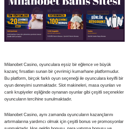
Milanobet Casino, oyunculara eşsiz bir eğlence ve büyük
kazanç fırsatları sunan bir çevrimiçi kumarhane platformudur.
Bu platform, birçok farklı oyun seçeneği ile oyunculara keyifli bir
oyun deneyimi sunmaktadır. Slot makineleri, masa oyunları ve
canlı krupiyeler eşliğinde oynanan oyunlar gibi çeşitli seçenekler
oyuncuların tercihine sunulmaktadır.
Milanobet Casino, aynı zamanda oyuncuların kazançlarını
artırmalarına yardımcı olmak için çeşitli bonus ve promosyonlar
sunmaktadır. Hoş geldin bonusu, para yatırma bonusu ve