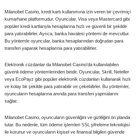
Milanobet Casino, kredi kartı kullanımına izin veren bir çevrimiçi
kumarhane platformudur. Oyuncular, Visa veya Mastercard gibi
popüler kredi kartlarıyla hesaplarına hızlı ve güvenli bir şekilde
para yatırabilirler. Ayrıca, banka havalesi yöntemi de mevcuttur.
Bu yöntemle oyuncular, banka hesaplarından doğrudan para
transferi yaparak hesaplarına para yatırabilirler.
Elektronik cüzdanlar da Milanobet Casino’da kullanılabilen
güvenli ödeme yöntemlerinden biridir. Oyuncular, Skrill, Neteller
veya EcoPayz gibi popüler elektronik cüzdanları kullanarak hızlı
ve kolay bir şekilde para yatırabilir ve çekebilirler. Bu yöntemler,
oyuncuların hesaplarına anında para transferi yapmalarını
sağlar.
Milanobet Casino, oyuncuların güvenliğini ve gizliliğini ön planda
tutar. Bu nedenle, tüm ödeme işlemleri SSL şifreleme teknolojisi
ile korunur ve oyuncuların kişisel ve finansal bilgileri güvende