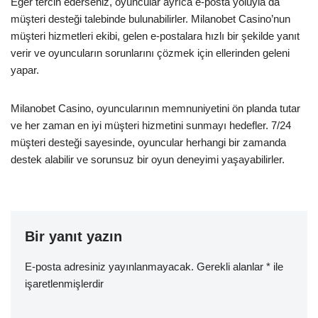
Eğer tercih ederseniz, oyuncular ayrıca e-posta yoluyla da
müşteri desteği talebinde bulunabilirler. Milanobet Casino’nun
müşteri hizmetleri ekibi, gelen e-postalara hızlı bir şekilde yanıt
verir ve oyuncuların sorunlarını çözmek için ellerinden geleni
yapar.
Milanobet Casino, oyuncularının memnuniyetini ön planda tutar
ve her zaman en iyi müşteri hizmetini sunmayı hedefler. 7/24
müşteri desteği sayesinde, oyuncular herhangi bir zamanda
destek alabilir ve sorunsuz bir oyun deneyimi yaşayabilirler.
Bir yanıt yazın
E-posta adresiniz yayınlanmayacak.
Gerekli alanlar
*
ile
işaretlenmişlerdir