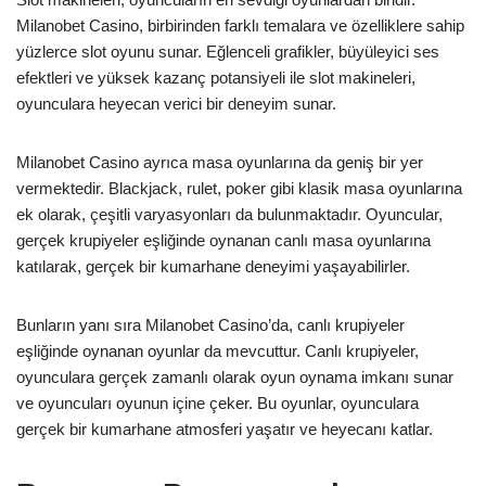
Milanobet Casino, birbirinden farklı temalara ve özelliklere sahip
yüzlerce slot oyunu sunar. Eğlenceli grafikler, büyüleyici ses
efektleri ve yüksek kazanç potansiyeli ile slot makineleri,
oyunculara heyecan verici bir deneyim sunar.
Milanobet Casino ayrıca masa oyunlarına da geniş bir yer
vermektedir. Blackjack, rulet, poker gibi klasik masa oyunlarına
ek olarak, çeşitli varyasyonları da bulunmaktadır. Oyuncular,
gerçek krupiyeler eşliğinde oynanan canlı masa oyunlarına
katılarak, gerçek bir kumarhane deneyimi yaşayabilirler.
Bunların yanı sıra Milanobet Casino’da, canlı krupiyeler
eşliğinde oynanan oyunlar da mevcuttur. Canlı krupiyeler,
oyunculara gerçek zamanlı olarak oyun oynama imkanı sunar
ve oyuncuları oyunun içine çeker. Bu oyunlar, oyunculara
gerçek bir kumarhane atmosferi yaşatır ve heyecanı katlar.