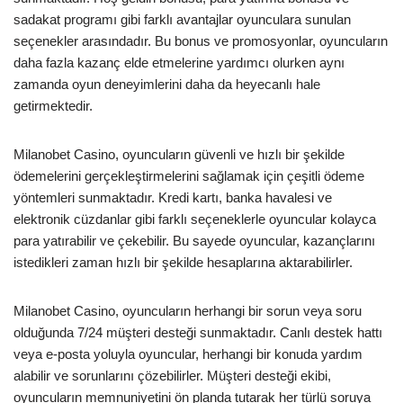
sadakat programı gibi farklı avantajlar oyunculara sunulan
seçenekler arasındadır. Bu bonus ve promosyonlar, oyuncuların
daha fazla kazanç elde etmelerine yardımcı olurken aynı
zamanda oyun deneyimlerini daha da heyecanlı hale
getirmektedir.
Milanobet Casino, oyuncuların güvenli ve hızlı bir şekilde
ödemelerini gerçekleştirmelerini sağlamak için çeşitli ödeme
yöntemleri sunmaktadır. Kredi kartı, banka havalesi ve
elektronik cüzdanlar gibi farklı seçeneklerle oyuncular kolayca
para yatırabilir ve çekebilir. Bu sayede oyuncular, kazançlarını
istedikleri zaman hızlı bir şekilde hesaplarına aktarabilirler.
Milanobet Casino, oyuncuların herhangi bir sorun veya soru
olduğunda 7/24 müşteri desteği sunmaktadır. Canlı destek hattı
veya e-posta yoluyla oyuncular, herhangi bir konuda yardım
alabilir ve sorunlarını çözebilirler. Müşteri desteği ekibi,
oyuncuların memnuniyetini ön planda tutarak her türlü soruya