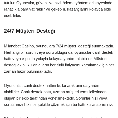
tutulur. Oyuncular, güvenli ve hızlı ödeme yöntemleri sayesinde
rahatlıkla para yatırabilir ve çekebilir, kazançlarını kolayca elde
edebilirler.
24/7 Müşteri Desteği
Milanobet Casino, oyunculara 7/24 müşteri desteği sunmaktadır.
Herhangi bir sorun veya soru olduğunda, oyuncular canlı destek
hattı veya e-posta yoluyla kolayca yardım alabilirler. Müşteri
desteği ekibi, kullanıcıların her türlü ihtiyacını karşılamak için her
zaman hazır bulunmaktadır.
Oyuncular, canlı destek hattını kullanarak anında yardım
alabilirler. Canlı destek hattı, uzman müşteri temsilcilerinden
oluşan bir ekip tarafından yönetilmektedir. Sorunlarınızı veya
sorularınızı hızlı bir şekilde çözmek için bu hattı kullanabilirsiniz.