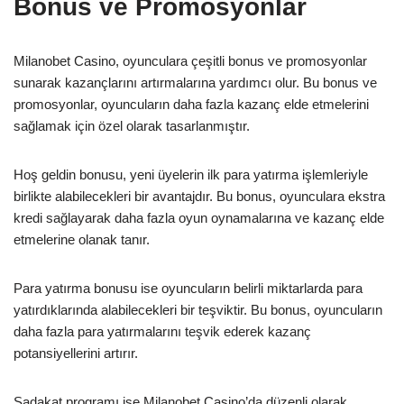
Bonus ve Promosyonlar
Milanobet Casino, oyunculara çeşitli bonus ve promosyonlar
sunarak kazançlarını artırmalarına yardımcı olur. Bu bonus ve
promosyonlar, oyuncuların daha fazla kazanç elde etmelerini
sağlamak için özel olarak tasarlanmıştır.
Hoş geldin bonusu, yeni üyelerin ilk para yatırma işlemleriyle
birlikte alabilecekleri bir avantajdır. Bu bonus, oyunculara ekstra
kredi sağlayarak daha fazla oyun oynamalarına ve kazanç elde
etmelerine olanak tanır.
Para yatırma bonusu ise oyuncuların belirli miktarlarda para
yatırdıklarında alabilecekleri bir teşviktir. Bu bonus, oyuncuların
daha fazla para yatırmalarını teşvik ederek kazanç
potansiyellerini artırır.
Sadakat programı ise Milanobet Casino’da düzenli olarak