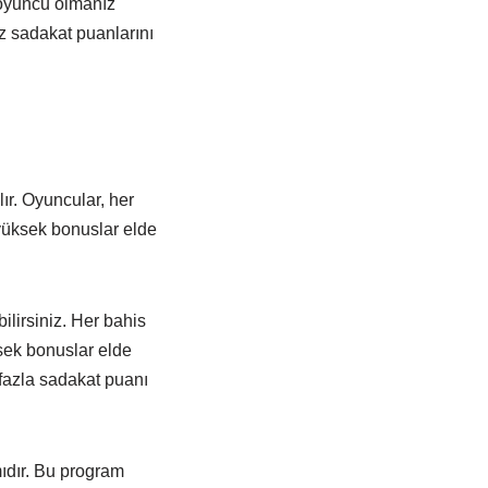
 oyuncu olmanız
ız sadakat puanlarını
ır. Oyuncular, her
yüksek bonuslar elde
ilirsiniz. Her bahis
sek bonuslar elde
 fazla sadakat puanı
ıdır. Bu program