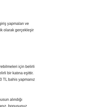
iriş yapmaları ve
k olarak gerçekleşir
bilmeleri için belirli
li bir katına eşittir.
00 TL bahis yapmanız
nusun alındığı
zsanız, bonusunuz