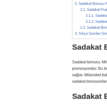
2.
Sadakat Bonusu Na
2.1.
Sadakat Puan
2.1.1.
Sadakat 
2.1.2.
Sadakat
2.2.
Sadakat Bonu
3.
Sıkça Sorulan Sor
Sadakat 
Sadakat bonusu, Mil
promosyondur. Bu bon
sağlar. Milanobet bah
sadakat bonusundan f
Sadakat 