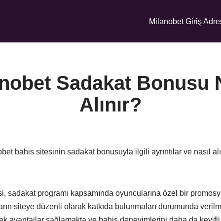
Milanobet Giriş Adre
nobet Sadakat Bonusu 
Alınır?
et bahis sitesinin sadakat bonusuyla ilgili ayrıntılar ve nasıl a
esi, sadakat programı kapsamında oyuncularına özel bir promos
rın siteye düzenli olarak katkıda bulunmaları durumunda verilm
k avantajlar sağlamakta ve bahis deneyimlerini daha da keyifli 