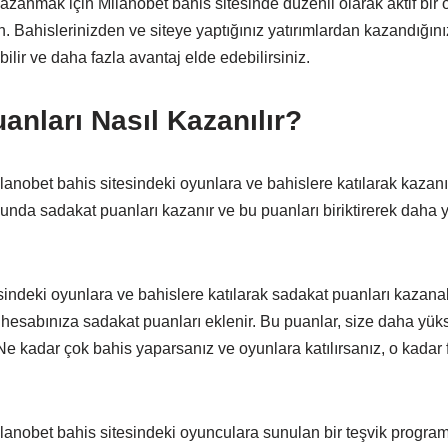
anmak için Milanobet bahis sitesinde düzenli olarak aktif bir
n. Bahislerinizden ve siteye yaptığınız yatırımlardan kazandığın
lir ve daha fazla avantaj elde edebilirsiniz.
anları Nasıl Kazanılır?
lanobet bahis sitesindeki oyunlara ve bahislere katılarak kazanıl
nda sadakat puanları kazanır ve bu puanları biriktirerek daha 
sindeki oyunlara ve bahislere katılarak sadakat puanları kazanab
esabınıza sadakat puanları eklenir. Bu puanlar, size daha yük
Ne kadar çok bahis yaparsanız ve oyunlara katılırsanız, o kadar
lanobet bahis sitesindeki oyunculara sunulan bir teşvik program