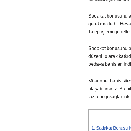
Sadakat bonusunu alm
gerekmektedir. Hesap
Talep işlemi genellik
Sadakat bonusunu alm
düzenli olarak katkı
bedava bahisler, indir
Milanobet bahis sites
ulaşabilirsiniz. Bu b
fazla bilgi sağlamakt
1.
Sadakat Bonusu N