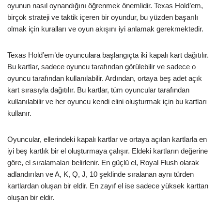
oyunun nasıl oynandığını öğrenmek önemlidir. Texas Hold’em,
birçok strateji ve taktik içeren bir oyundur, bu yüzden başarılı
olmak için kuralları ve oyun akışını iyi anlamak gerekmektedir.
Texas Hold’em’de oyunculara başlangıçta iki kapalı kart dağıtılır.
Bu kartlar, sadece oyuncu tarafından görülebilir ve sadece o
oyuncu tarafından kullanılabilir. Ardından, ortaya beş adet açık
kart sırasıyla dağıtılır. Bu kartlar, tüm oyuncular tarafından
kullanılabilir ve her oyuncu kendi elini oluşturmak için bu kartları
kullanır.
Oyuncular, ellerindeki kapalı kartlar ve ortaya açılan kartlarla en
iyi beş kartlık bir el oluşturmaya çalışır. Eldeki kartların değerine
göre, el sıralamaları belirlenir. En güçlü el, Royal Flush olarak
adlandırılan ve A, K, Q, J, 10 şeklinde sıralanan aynı türden
kartlardan oluşan bir eldir. En zayıf el ise sadece yüksek karttan
oluşan bir eldir.