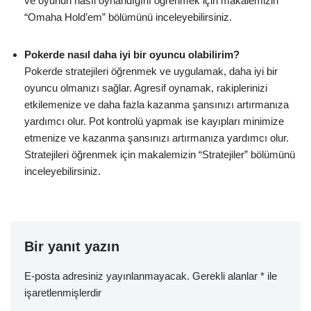
ve oyunun nasıl oynandığını öğrenmek için makalemizin
“Omaha Hold’em” bölümünü inceleyebilirsiniz.
Pokerde nasıl daha iyi bir oyuncu olabilirim?
Pokerde stratejileri öğrenmek ve uygulamak, daha iyi bir
oyuncu olmanızı sağlar. Agresif oynamak, rakiplerinizi
etkilemenize ve daha fazla kazanma şansınızı artırmanıza
yardımcı olur. Pot kontrolü yapmak ise kayıpları minimize
etmenize ve kazanma şansınızı artırmanıza yardımcı olur.
Stratejileri öğrenmek için makalemizin “Stratejiler” bölümünü
inceleyebilirsiniz.
Bir yanıt yazın
E-posta adresiniz yayınlanmayacak.
Gerekli alanlar
*
ile
işaretlenmişlerdir