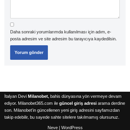
Daha sonraki yorumlarımda kullanılması için adım, e-
posta adresim ve site adresim bu tarayıcıya kaydedilsin.
İtalyan Devi
Milanobet,
bahis dünyasına yön vermeye devam
ediyor.
Milanobet365.com
ile
güncel giriş adresi
arama derdine
son. Milanobet'in güncellenen yeni giriş adresini sayfamızdan
takip edebilir, bu sayede sahte sitelere takılmamış olursunuz.
Neve
|
WordPress