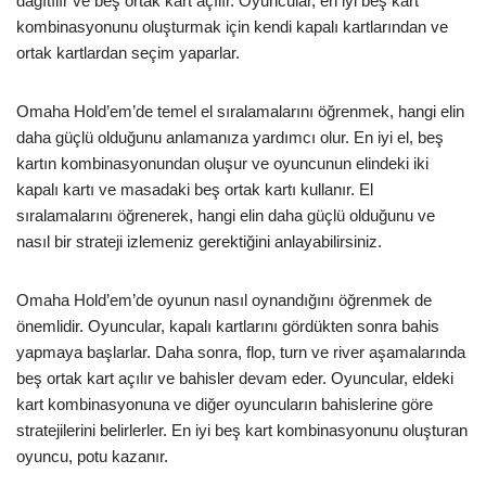
dağıtılır ve beş ortak kart açılır. Oyuncular, en iyi beş kart
kombinasyonunu oluşturmak için kendi kapalı kartlarından ve
ortak kartlardan seçim yaparlar.
Omaha Hold’em’de temel el sıralamalarını öğrenmek, hangi elin
daha güçlü olduğunu anlamanıza yardımcı olur. En iyi el, beş
kartın kombinasyonundan oluşur ve oyuncunun elindeki iki
kapalı kartı ve masadaki beş ortak kartı kullanır. El
sıralamalarını öğrenerek, hangi elin daha güçlü olduğunu ve
nasıl bir strateji izlemeniz gerektiğini anlayabilirsiniz.
Omaha Hold’em’de oyunun nasıl oynandığını öğrenmek de
önemlidir. Oyuncular, kapalı kartlarını gördükten sonra bahis
yapmaya başlarlar. Daha sonra, flop, turn ve river aşamalarında
beş ortak kart açılır ve bahisler devam eder. Oyuncular, eldeki
kart kombinasyonuna ve diğer oyuncuların bahislerine göre
stratejilerini belirlerler. En iyi beş kart kombinasyonunu oluşturan
oyuncu, potu kazanır.