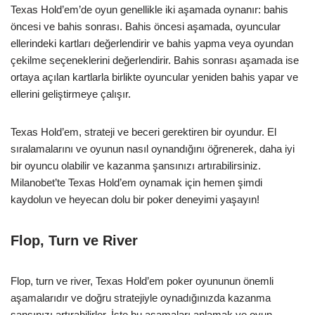
Texas Hold’em’de oyun genellikle iki aşamada oynanır: bahis
öncesi ve bahis sonrası. Bahis öncesi aşamada, oyuncular
ellerindeki kartları değerlendirir ve bahis yapma veya oyundan
çekilme seçeneklerini değerlendirir. Bahis sonrası aşamada ise
ortaya açılan kartlarla birlikte oyuncular yeniden bahis yapar ve
ellerini geliştirmeye çalışır.
Texas Hold’em, strateji ve beceri gerektiren bir oyundur. El
sıralamalarını ve oyunun nasıl oynandığını öğrenerek, daha iyi
bir oyuncu olabilir ve kazanma şansınızı artırabilirsiniz.
Milanobet’te Texas Hold’em oynamak için hemen şimdi
kaydolun ve heyecan dolu bir poker deneyimi yaşayın!
Flop, Turn ve River
Flop, turn ve river, Texas Hold’em poker oyununun önemli
aşamalarıdır ve doğru stratejiyle oynadığınızda kazanma
şansınızı artırabilirler. İşte bu aşamaları anlamak ve oyun