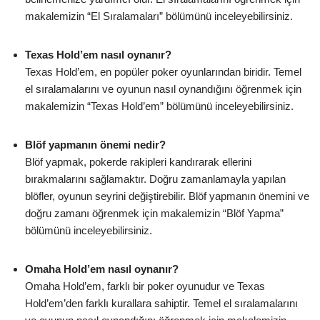
makalemizin “El Sıralamaları” bölümünü inceleyebilirsiniz.
Texas Hold’em nasıl oynanır?
Texas Hold’em, en popüler poker oyunlarından biridir. Temel
el sıralamalarını ve oyunun nasıl oynandığını öğrenmek için
makalemizin “Texas Hold’em” bölümünü inceleyebilirsiniz.
Blöf yapmanın önemi nedir?
Blöf yapmak, pokerde rakipleri kandırarak ellerini
bırakmalarını sağlamaktır. Doğru zamanlamayla yapılan
blöfler, oyunun seyrini değiştirebilir. Blöf yapmanın önemini ve
doğru zamanı öğrenmek için makalemizin “Blöf Yapma”
bölümünü inceleyebilirsiniz.
Omaha Hold’em nasıl oynanır?
Omaha Hold’em, farklı bir poker oyunudur ve Texas
Hold’em’den farklı kurallara sahiptir. Temel el sıralamalarını