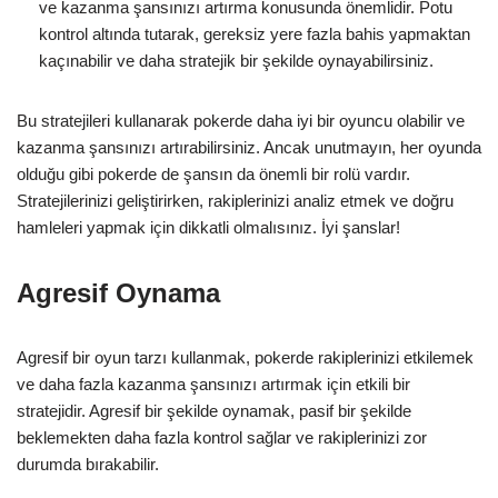
ve kazanma şansınızı artırma konusunda önemlidir. Potu
kontrol altında tutarak, gereksiz yere fazla bahis yapmaktan
kaçınabilir ve daha stratejik bir şekilde oynayabilirsiniz.
Bu stratejileri kullanarak pokerde daha iyi bir oyuncu olabilir ve
kazanma şansınızı artırabilirsiniz. Ancak unutmayın, her oyunda
olduğu gibi pokerde de şansın da önemli bir rolü vardır.
Stratejilerinizi geliştirirken, rakiplerinizi analiz etmek ve doğru
hamleleri yapmak için dikkatli olmalısınız. İyi şanslar!
Agresif Oynama
Agresif bir oyun tarzı kullanmak, pokerde rakiplerinizi etkilemek
ve daha fazla kazanma şansınızı artırmak için etkili bir
stratejidir. Agresif bir şekilde oynamak, pasif bir şekilde
beklemekten daha fazla kontrol sağlar ve rakiplerinizi zor
durumda bırakabilir.