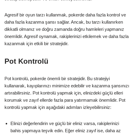
Agresif bir oyun tarzı kullanmak, pokerde daha fazla kontrol ve
daha fazla kazanma şansı sağlar. Ancak, bu tarzı kullanırken
dikkatli olmanız ve doğru zamanda doğru hamleleri yapmanız
önemlidir. Agresif oynamak, rakiplerinizi etkilemek ve daha fazla
kazanmak için etkili bir stratejidir.
Pot Kontrolü
Pot kontrolü, pokerde önemli bir stratejidir. Bu stratejiyi
kullanarak, kayıplarınızı minimize edebilir ve kazanma şansınızı
artırabilirsiniz. Pot kontrolü yapmak için, elinizdeki güçlü elleri
korumak ve zayıf ellerde fazla para yatırmamak önemlidir. Pot
kontrolü yapmak için aşağıdaki adımları izleyebilirsiniz:
Elinizi değerlendirin ve güçlü bir eliniz varsa, rakiplerinizi
bahis yapmaya teşvik edin. Eğer eliniz zayıf ise, daha az