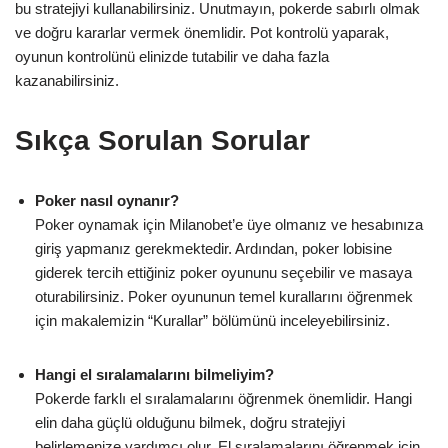
bu stratejiyi kullanabilirsiniz. Unutmayın, pokerde sabırlı olmak
ve doğru kararlar vermek önemlidir. Pot kontrolü yaparak,
oyunun kontrolünü elinizde tutabilir ve daha fazla
kazanabilirsiniz.
Sıkça Sorulan Sorular
Poker nasıl oynanır?
Poker oynamak için Milanobet’e üye olmanız ve hesabınıza
giriş yapmanız gerekmektedir. Ardından, poker lobisine
giderek tercih ettiğiniz poker oyununu seçebilir ve masaya
oturabilirsiniz. Poker oyununun temel kurallarını öğrenmek
için makalemizin “Kurallar” bölümünü inceleyebilirsiniz.
Hangi el sıralamalarını bilmeliyim?
Pokerde farklı el sıralamalarını öğrenmek önemlidir. Hangi
elin daha güçlü olduğunu bilmek, doğru stratejiyi
belirlemenize yardımcı olur. El sıralamalarını öğrenmek için