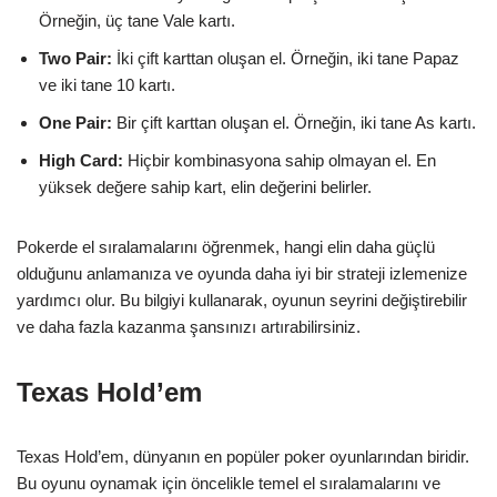
Örneğin, üç tane Vale kartı.
Two Pair:
İki çift karttan oluşan el. Örneğin, iki tane Papaz
ve iki tane 10 kartı.
One Pair:
Bir çift karttan oluşan el. Örneğin, iki tane As kartı.
High Card:
Hiçbir kombinasyona sahip olmayan el. En
yüksek değere sahip kart, elin değerini belirler.
Pokerde el sıralamalarını öğrenmek, hangi elin daha güçlü
olduğunu anlamanıza ve oyunda daha iyi bir strateji izlemenize
yardımcı olur. Bu bilgiyi kullanarak, oyunun seyrini değiştirebilir
ve daha fazla kazanma şansınızı artırabilirsiniz.
Texas Hold’em
Texas Hold’em, dünyanın en popüler poker oyunlarından biridir.
Bu oyunu oynamak için öncelikle temel el sıralamalarını ve