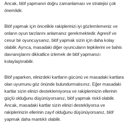
Ancak, blöf yapmanın doğru zamanlaması ve stratejisi çok
önemlidir.
Blöf yapmak için öncelikle rakiplerinizi iyi gözlemlemeniz ve
onların oyun tarzlarını anlamanız gerekmektedir. Agresif ve
cesur bir oyuncuysanız, blöf yapmak sizin için daha kolay
olabilir. Ayrıca, masadaki diğer oyuncuların tepkilerini ve bahis
davranışlarını dikkatlice izlemek de blöf yapmanızı
kolaylaştırabilir.
Blöf yaparken, elinizdeki kartların gücünü ve masadaki kartlara
olan uyumunu göz önünde bulundurmalısınız. Eğer masadaki
kartlar sizin elinizi desteklemiyorsa ve rakiplerinizin ellerinin
güçlü olduğunu düşünüyorsanız, blöf yapmak riskli olabilir.
Ancak, masadaki kartlar sizin elinizi destekliyorsa ve
rakiplerinizin ellerinin zayıf olduğunu düşünüyorsanız, blöf
yapmak daha mantıklı olabilir.