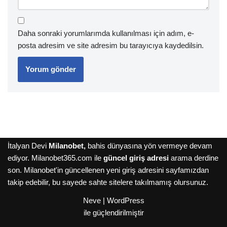
Daha sonraki yorumlarımda kullanılması için adım, e-
posta adresim ve site adresim bu tarayıcıya kaydedilsin.
İtalyan Devi
Milanobet,
bahis dünyasına yön vermeye devam
ediyor.
Milanobet365.com
ile
güncel giriş adresi
arama derdine
son. Milanobet'in güncellenen yeni giriş adresini sayfamızdan
takip edebilir, bu sayede sahte sitelere takılmamış olursunuz.
Neve
|
WordPress
ile güçlendirilmiştir