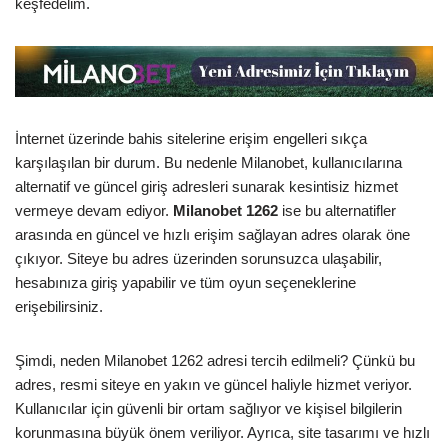
keşfedelim.
İnternet üzerinde bahis sitelerine erişim engelleri sıkça
karşılaşılan bir durum. Bu nedenle Milanobet, kullanıcılarına
alternatif ve güncel giriş adresleri sunarak kesintisiz hizmet
vermeye devam ediyor.
Milanobet 1262
ise bu alternatifler
arasında en güncel ve hızlı erişim sağlayan adres olarak öne
çıkıyor. Siteye bu adres üzerinden sorunsuzca ulaşabilir,
hesabınıza giriş yapabilir ve tüm oyun seçeneklerine
erişebilirsiniz.
Şimdi, neden Milanobet 1262 adresi tercih edilmeli? Çünkü bu
adres, resmi siteye en yakın ve güncel haliyle hizmet veriyor.
Kullanıcılar için güvenli bir ortam sağlıyor ve kişisel bilgilerin
korunmasına büyük önem veriliyor. Ayrıca, site tasarımı ve hızlı