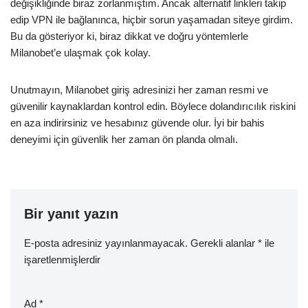
değişikliğinde biraz zorlanmıştım. Ancak alternatif linkleri takip
edip VPN ile bağlanınca, hiçbir sorun yaşamadan siteye girdim.
Bu da gösteriyor ki, biraz dikkat ve doğru yöntemlerle
Milanobet’e ulaşmak çok kolay.
Unutmayın, Milanobet giriş adresinizi her zaman resmi ve
güvenilir kaynaklardan kontrol edin. Böylece dolandırıcılık riskini
en aza indirirsiniz ve hesabınız güvende olur. İyi bir bahis
deneyimi için güvenlik her zaman ön planda olmalı.
Bir yanıt yazın
E-posta adresiniz yayınlanmayacak.
Gerekli alanlar
*
ile
işaretlenmişlerdir
Ad
*