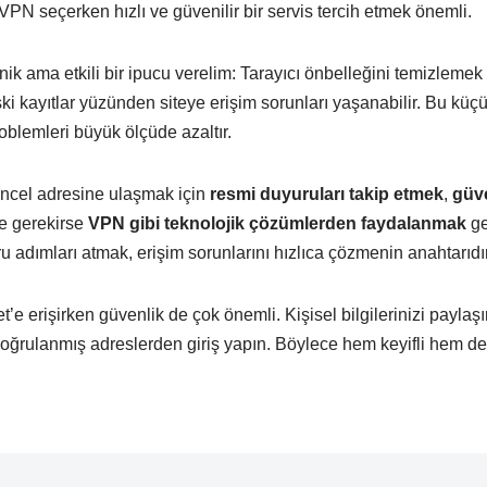
i, VPN seçerken hızlı ve güvenilir bir servis tercih etmek önemli.
nik ama etkili bir ipucu verelim: Tarayıcı önbelleğini temizleme
i kayıtlar yüzünden siteye erişim sorunları yaşanabilir. Bu küç
oblemleri büyük ölçüde azaltır.
üncel adresine ulaşmak için
resmi duyuruları takip etmek
,
güve
e gerekirse
VPN gibi teknolojik çözümlerden faydalanmak
ge
u adımları atmak, erişim sorunlarını hızlıca çözmenin anahtarıdır
’e erişirken güvenlik de çok önemli. Kişisel bilgilerinizi paylaşı
ğrulanmış adreslerden giriş yapın. Böylece hem keyifli hem de