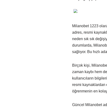
Milanobet 1223 olarak
adres, resmi kaynakl
neden sık sık değişi
durumlarda, Milanob
sağlıyor. Bu hızlı ad
Birçok kişi, Milanobe
zaman kaybı hem de g
kullanıcıların bilgile
resmi kaynaklardan e
öğrenmenin en kolay 
Güncel Milanobet adr