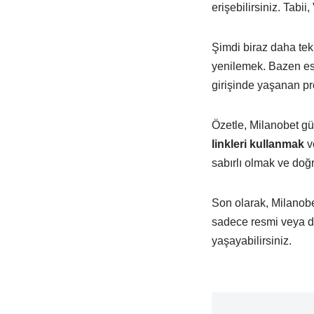
erişebilirsiniz. Tabi
Şimdi biraz daha tek
yenilemek. Bazen esk
girişinde yaşanan pr
Özetle, Milanobet g
linkleri kullanmak
v
sabırlı olmak ve doğr
Son olarak, Milanobet
sadece resmi veya do
yaşayabilirsiniz.