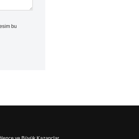
resim bu
ğlence ve Büyük Kazançlar