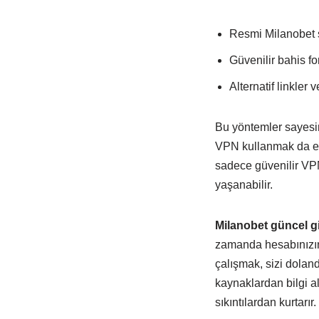
Resmi Milanobet 
Güvenilir bahis fo
Alternatif linkler 
Bu yöntemler sayesi
VPN kullanmak da eri
sadece güvenilir VPN 
yaşanabilir.
Milanobet güncel gi
zamanda hesabınızın 
çalışmak, sizi doland
kaynaklardan bilgi 
sıkıntılardan kurtarır.