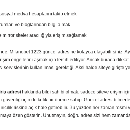
sosyal medya hesaplarını takip etmek
rumları ve bloglarından bilgi almak
ve mirror siteler aracılığıyla erişim sağlamak
nde, Milanobet 1223 güncel adresine kolayca ulaşabilirsiniz. 
şim engellerini aşmak için tercih ediliyor. Ancak burada dikkat
servislerinin kullanılması gerektiği. Aksi halde siteye girişte y
riş adresi
hakkında bilgi sahibi olmak, sadece siteye erişim için
güvenliği için de kritik bir öneme sahip. Güncel adresi bilmed
ırıcılık riskine açık hale getirebilir. Bu yüzden her zaman resmi 
almaya özen gösterin. Unutmayın, doğru adres sizi hem zaman