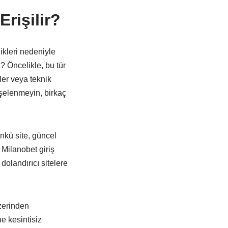
rişilir?
ikleri nedeniyle
z? Öncelikle, bu tür
ler veya teknik
dişelenmeyin, birkaç
nkü site, güncel
f Milanobet giriş
dolandırıcı sitelere
üzerinden
e kesintisiz