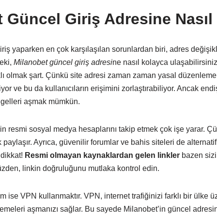
 Güncel Giriş Adresine Nasıl E
iriş yaparken en çok karşılaşılan sorunlardan biri, adres değişikl
Peki,
Milanobet güncel giriş adresi
ne nasıl kolayca ulaşabilirsini
ıklı olmak şart. Çünkü site adresi zaman zaman yasal düzenleme
yor ve bu da kullanıcıların erişimini zorlaştırabiliyor. Ancak en
ngelleri aşmak mümkün.
t’in resmi sosyal medya hesaplarını takip etmek çok işe yarar. Çü
k paylaşır. Ayrıca, güvenilir forumlar ve bahis siteleri de alternati
 dikkat!
Resmi olmayan kaynaklardan gelen linkler
bazen sizi 
yüzden, linkin doğruluğunu mutlaka kontrol edin.
em ise VPN kullanmaktır. VPN, internet trafiğinizi farklı bir ülke 
emeleri aşmanızı sağlar. Bu sayede Milanobet’in güncel adresin