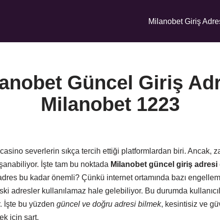
Milanobet Giriş Adre
anobet Güncel Giriş Ad
Milanobet 1223
 casino severlerin sıkça tercih ettiği platformlardan biri. Ancak
şanabiliyor. İşte tam bu noktada
Milanobet güncel giriş adresi
adres bu kadar önemli? Çünkü internet ortamında bazı engelleme
ski adresler kullanılamaz hale gelebiliyor. Bu durumda kullanıcı
. İşte bu yüzden
güncel ve doğru adresi bilmek
, kesintisiz ve gü
k için şart.