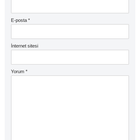
E-posta
*
İnternet sitesi
Yorum
*