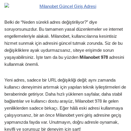
Belki de “Neden sürekli adres değiştiriliyor?” diye
soruyorsunuzdur. Bu tamamen yasal düzenlemeler ve internet
engellemeleriyle alakalı. Milanobet, kullanıcılarına kesintisiz
hizmet sunmak için adresini güncel tutmak zorunda. Siz de bu
değişikliklere ayak uydurmazsanız, siteye erişimde sorun
yaşayabilirsiniz. İşte tam da bu yüzden
Milanobet 978
adresini
kullanmak önemli.
Yeni adres, sadece bir URL değişikliği değil; aynı zamanda
kullanıcı deneyimini artırmak için yapılan teknik iyileştirmeleri de
beraberinde getiriyor. Daha hızlı yüklenen sayfalar, daha stabil
bağlantılar ve kullanıcı dostu arayüz, Milanobet 978 ile gelen
yeniliklerden sadece birkaçı. Eğer hâlâ eski adresi kullanmaya
çalışıyorsanız, bir an önce Milanobet yeni giriş adresine geçiş
yapmanızda fayda var. Unutmayın, doğru adresle oynamak,
keyifli ve sorunsuz bir deneyim için şart!