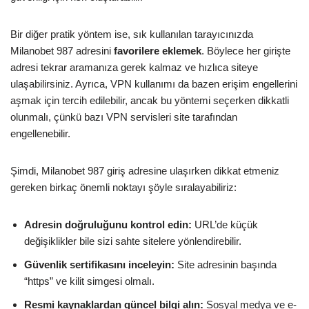
Bir diğer pratik yöntem ise, sık kullanılan tarayıcınızda
Milanobet 987 adresini
favorilere eklemek
. Böylece her girişte
adresi tekrar aramanıza gerek kalmaz ve hızlıca siteye
ulaşabilirsiniz. Ayrıca, VPN kullanımı da bazen erişim engellerini
aşmak için tercih edilebilir, ancak bu yöntemi seçerken dikkatli
olunmalı, çünkü bazı VPN servisleri site tarafından
engellenebilir.
Şimdi, Milanobet 987 giriş adresine ulaşırken dikkat etmeniz
gereken birkaç önemli noktayı şöyle sıralayabiliriz:
Adresin doğruluğunu kontrol edin:
URL’de küçük
değişiklikler bile sizi sahte sitelere yönlendirebilir.
Güvenlik sertifikasını inceleyin:
Site adresinin başında
“https” ve kilit simgesi olmalı.
Resmi kaynaklardan güncel bilgi alın:
Sosyal medya ve e-