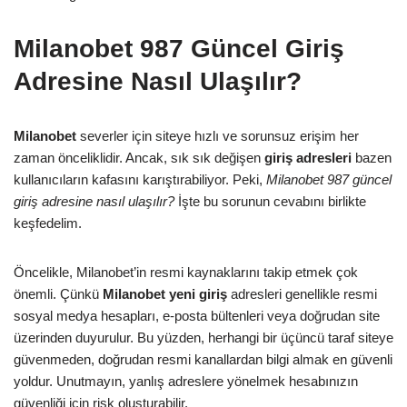
Milanobet 987 Güncel Giriş
Adresine Nasıl Ulaşılır?
Milanobet
severler için siteye hızlı ve sorunsuz erişim her
zaman önceliklidir. Ancak, sık sık değişen
giriş adresleri
bazen
kullanıcıların kafasını karıştırabiliyor. Peki,
Milanobet 987 güncel
giriş adresine nasıl ulaşılır?
İşte bu sorunun cevabını birlikte
keşfedelim.
Öncelikle, Milanobet’in resmi kaynaklarını takip etmek çok
önemli. Çünkü
Milanobet yeni giriş
adresleri genellikle resmi
sosyal medya hesapları, e-posta bültenleri veya doğrudan site
üzerinden duyurulur. Bu yüzden, herhangi bir üçüncü taraf siteye
güvenmeden, doğrudan resmi kanallardan bilgi almak en güvenli
yoldur. Unutmayın, yanlış adreslere yönelmek hesabınızın
güvenliği için risk oluşturabilir.