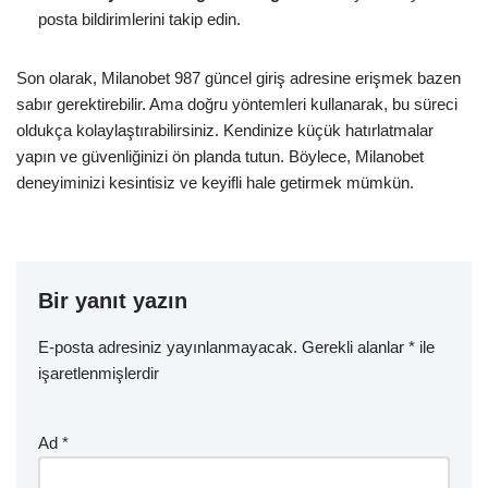
posta bildirimlerini takip edin.
Son olarak, Milanobet 987 güncel giriş adresine erişmek bazen
sabır gerektirebilir. Ama doğru yöntemleri kullanarak, bu süreci
oldukça kolaylaştırabilirsiniz. Kendinize küçük hatırlatmalar
yapın ve güvenliğinizi ön planda tutun. Böylece, Milanobet
deneyiminizi kesintisiz ve keyifli hale getirmek mümkün.
Bir yanıt yazın
E-posta adresiniz yayınlanmayacak.
Gerekli alanlar
*
ile
işaretlenmişlerdir
Ad
*