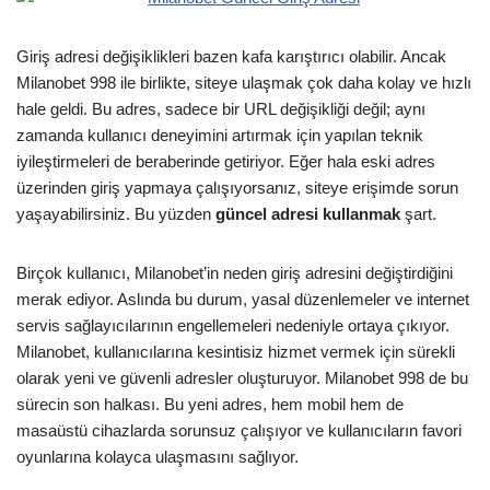
Giriş adresi değişiklikleri bazen kafa karıştırıcı olabilir. Ancak
Milanobet 998 ile birlikte, siteye ulaşmak çok daha kolay ve hızlı
hale geldi. Bu adres, sadece bir URL değişikliği değil; aynı
zamanda kullanıcı deneyimini artırmak için yapılan teknik
iyileştirmeleri de beraberinde getiriyor. Eğer hala eski adres
üzerinden giriş yapmaya çalışıyorsanız, siteye erişimde sorun
yaşayabilirsiniz. Bu yüzden
güncel adresi kullanmak
şart.
Birçok kullanıcı, Milanobet’in neden giriş adresini değiştirdiğini
merak ediyor. Aslında bu durum, yasal düzenlemeler ve internet
servis sağlayıcılarının engellemeleri nedeniyle ortaya çıkıyor.
Milanobet, kullanıcılarına kesintisiz hizmet vermek için sürekli
olarak yeni ve güvenli adresler oluşturuyor. Milanobet 998 de bu
sürecin son halkası. Bu yeni adres, hem mobil hem de
masaüstü cihazlarda sorunsuz çalışıyor ve kullanıcıların favori
oyunlarına kolayca ulaşmasını sağlıyor.