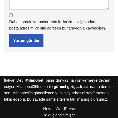
Daha sonraki yorumlarımda kullanılması için adım, e-
posta adresim ve site adresim bu tarayıcıya kaydedilsin.
İtalyan Devi
Milanobet,
bahis dünyasına yön vermeye devam
ediyor.
Milanobet365.com
ile
güncel giriş adresi
arama derdine
son. Milanobet'in güncellenen yeni giriş adresini sayfamızdan
takip edebilir, bu sayede sahte sitelere takılmamış olursunuz.
Neve
|
WordPress
ile güçlendirilmiştir