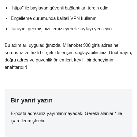
“https” ile başlayan güvenli bağlantıları tercih edin.
Engelleme durumunda kaliteli VPN kullanın.
Tarayıcı geçmişinizi temizleyerek sayfayı yenileyin.
Bu adımları uyguladığınızda, Milanobet 998 giriş adresine
sorunsuz ve hızlı bir şekilde erişim sağlayabilirsiniz. Unutmayın,
doğru adres ve güvenlik önlemleri, keyifli bir deneyimin
anahtarıdır!
Bir yanıt yazın
E-posta adresiniz yayınlanmayacak.
Gerekli alanlar
*
ile
işaretlenmişlerdir