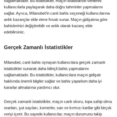
sağlamaktadır. Bu istatistikler, maçın istatistiksel verilerini
kullanıcılarla paylaşarak daha doğru tahminler yapmalarını
sağlar. Ayrıca, Milanobet’in canlı bahis seçeneği kullanıcılarına
anlık kazançlar elde etme fırsatı sunar. Maçın gidişatına göre
bahislerinizi değiştirebilir ve anlık olarak kazanç elde
edebilirsiniz.
Gerçek Zamanlı İstatistikler
Milanobet, canlı bahis oynayan kullanıcılara gerçek zamanlı
istatistikler sunarak daha bilinçli bahis yapmalarını
sağlamaktadır. Bu istatistikler, kullanıcılara maçın gidişatı
hakkında önemli bilgiler sağlar ve bahis yaparken daha iyi
kararlar almalarına yardımcı olur.
Gerçek zamanlı istatistikler, maçın canlı skoru, topa sahip olma
oranları, şut sayıları, kornerler, sarı ve kırmızı kartlar gibi birçok
veriyi içerir. Bu sayede kullanıcılar, maçın durumunu takip