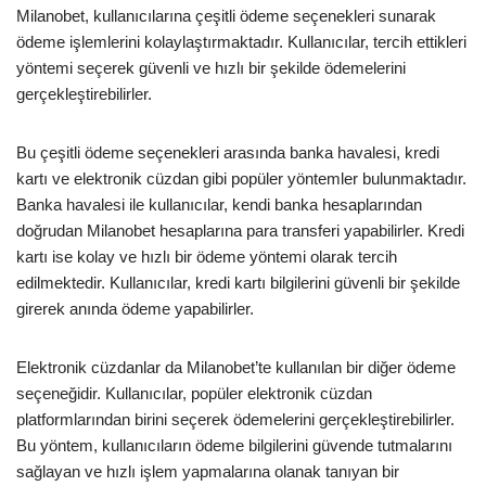
Milanobet, kullanıcılarına çeşitli ödeme seçenekleri sunarak
ödeme işlemlerini kolaylaştırmaktadır. Kullanıcılar, tercih ettikleri
yöntemi seçerek güvenli ve hızlı bir şekilde ödemelerini
gerçekleştirebilirler.
Bu çeşitli ödeme seçenekleri arasında banka havalesi, kredi
kartı ve elektronik cüzdan gibi popüler yöntemler bulunmaktadır.
Banka havalesi ile kullanıcılar, kendi banka hesaplarından
doğrudan Milanobet hesaplarına para transferi yapabilirler. Kredi
kartı ise kolay ve hızlı bir ödeme yöntemi olarak tercih
edilmektedir. Kullanıcılar, kredi kartı bilgilerini güvenli bir şekilde
girerek anında ödeme yapabilirler.
Elektronik cüzdanlar da Milanobet’te kullanılan bir diğer ödeme
seçeneğidir. Kullanıcılar, popüler elektronik cüzdan
platformlarından birini seçerek ödemelerini gerçekleştirebilirler.
Bu yöntem, kullanıcıların ödeme bilgilerini güvende tutmalarını
sağlayan ve hızlı işlem yapmalarına olanak tanıyan bir