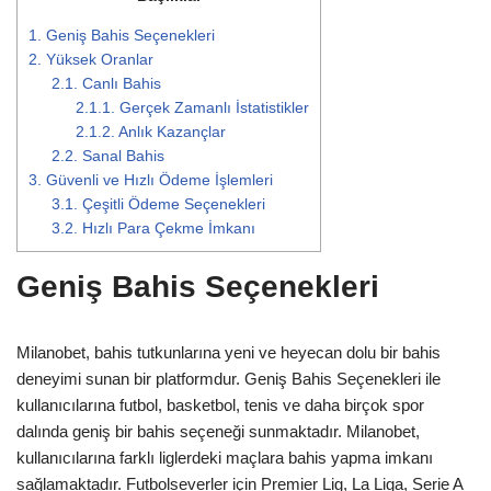
1.
Geniş Bahis Seçenekleri
2.
Yüksek Oranlar
2.1.
Canlı Bahis
2.1.1.
Gerçek Zamanlı İstatistikler
2.1.2.
Anlık Kazançlar
2.2.
Sanal Bahis
3.
Güvenli ve Hızlı Ödeme İşlemleri
3.1.
Çeşitli Ödeme Seçenekleri
3.2.
Hızlı Para Çekme İmkanı
Geniş Bahis Seçenekleri
Milanobet, bahis tutkunlarına yeni ve heyecan dolu bir bahis
deneyimi sunan bir platformdur. Geniş Bahis Seçenekleri ile
kullanıcılarına futbol, basketbol, tenis ve daha birçok spor
dalında geniş bir bahis seçeneği sunmaktadır. Milanobet,
kullanıcılarına farklı liglerdeki maçlara bahis yapma imkanı
sağlamaktadır. Futbolseverler için Premier Lig, La Liga, Serie A