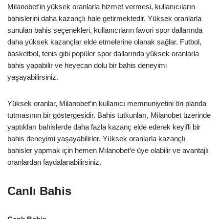
Milanobet’in yüksek oranlarla hizmet vermesi, kullanıcıların
bahislerini daha kazançlı hale getirmektedir. Yüksek oranlarla
sunulan bahis seçenekleri, kullanıcıların favori spor dallarında
daha yüksek kazançlar elde etmelerine olanak sağlar. Futbol,
basketbol, tenis gibi popüler spor dallarında yüksek oranlarla
bahis yapabilir ve heyecan dolu bir bahis deneyimi
yaşayabilirsiniz.
Yüksek oranlar, Milanobet’in kullanıcı memnuniyetini ön planda
tutmasının bir göstergesidir. Bahis tutkunları, Milanobet üzerinde
yaptıkları bahislerde daha fazla kazanç elde ederek keyifli bir
bahis deneyimi yaşayabilirler. Yüksek oranlarla kazançlı
bahisler yapmak için hemen Milanobet’e üye olabilir ve avantajlı
oranlardan faydalanabilirsiniz.
Canlı Bahis