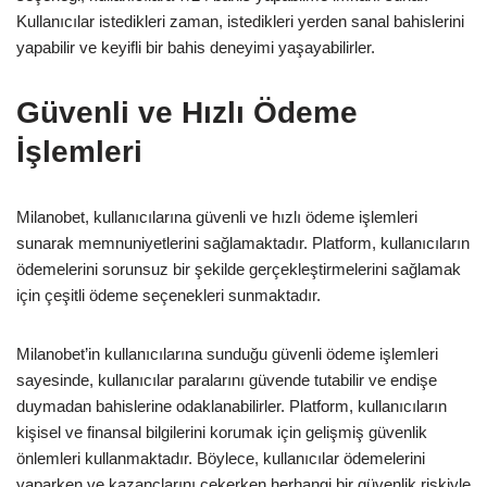
Kullanıcılar istedikleri zaman, istedikleri yerden sanal bahislerini
yapabilir ve keyifli bir bahis deneyimi yaşayabilirler.
Güvenli ve Hızlı Ödeme
İşlemleri
Milanobet, kullanıcılarına güvenli ve hızlı ödeme işlemleri
sunarak memnuniyetlerini sağlamaktadır. Platform, kullanıcıların
ödemelerini sorunsuz bir şekilde gerçekleştirmelerini sağlamak
için çeşitli ödeme seçenekleri sunmaktadır.
Milanobet’in kullanıcılarına sunduğu güvenli ödeme işlemleri
sayesinde, kullanıcılar paralarını güvende tutabilir ve endişe
duymadan bahislerine odaklanabilirler. Platform, kullanıcıların
kişisel ve finansal bilgilerini korumak için gelişmiş güvenlik
önlemleri kullanmaktadır. Böylece, kullanıcılar ödemelerini
yaparken ve kazançlarını çekerken herhangi bir güvenlik riskiyle