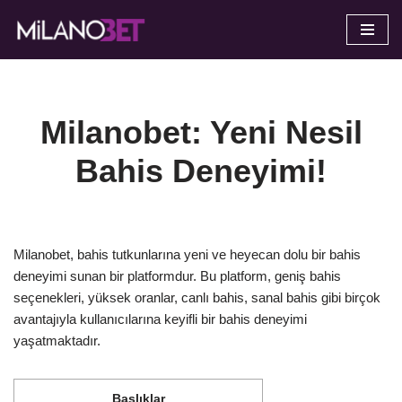
İçeriğe
geç
Milanobet: Yeni Nesil
Bahis Deneyimi!
Milanobet, bahis tutkunlarına yeni ve heyecan dolu bir bahis
deneyimi sunan bir platformdur. Bu platform, geniş bahis
seçenekleri, yüksek oranlar, canlı bahis, sanal bahis gibi birçok
avantajıyla kullanıcılarına keyifli bir bahis deneyimi
yaşatmaktadır.
Başlıklar