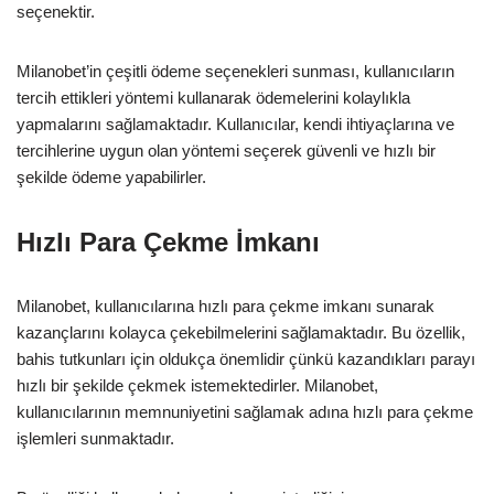
seçenektir.
Milanobet’in çeşitli ödeme seçenekleri sunması, kullanıcıların
tercih ettikleri yöntemi kullanarak ödemelerini kolaylıkla
yapmalarını sağlamaktadır. Kullanıcılar, kendi ihtiyaçlarına ve
tercihlerine uygun olan yöntemi seçerek güvenli ve hızlı bir
şekilde ödeme yapabilirler.
Hızlı Para Çekme İmkanı
Milanobet, kullanıcılarına hızlı para çekme imkanı sunarak
kazançlarını kolayca çekebilmelerini sağlamaktadır. Bu özellik,
bahis tutkunları için oldukça önemlidir çünkü kazandıkları parayı
hızlı bir şekilde çekmek istemektedirler. Milanobet,
kullanıcılarının memnuniyetini sağlamak adına hızlı para çekme
işlemleri sunmaktadır.