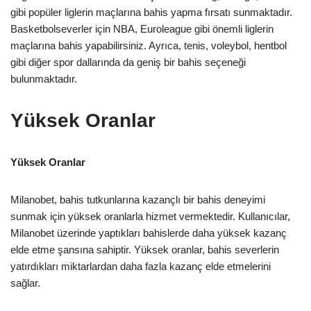
gibi popüler liglerin maçlarına bahis yapma fırsatı sunmaktadır.
Basketbolseverler için NBA, Euroleague gibi önemli liglerin
maçlarına bahis yapabilirsiniz. Ayrıca, tenis, voleybol, hentbol
gibi diğer spor dallarında da geniş bir bahis seçeneği
bulunmaktadır.
Yüksek Oranlar
Yüksek Oranlar
Milanobet, bahis tutkunlarına kazançlı bir bahis deneyimi
sunmak için yüksek oranlarla hizmet vermektedir. Kullanıcılar,
Milanobet üzerinde yaptıkları bahislerde daha yüksek kazanç
elde etme şansına sahiptir. Yüksek oranlar, bahis severlerin
yatırdıkları miktarlardan daha fazla kazanç elde etmelerini
sağlar.